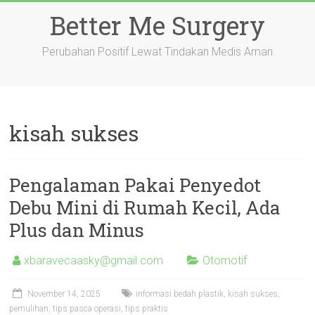
Skip
Better Me Surgery
to
content
Perubahan Positif Lewat Tindakan Medis Aman
kisah sukses
Pengalaman Pakai Penyedot
Debu Mini di Rumah Kecil, Ada
Plus dan Minus
xbaravecaasky@gmail.com
Otomotif
November 14, 2025
informasi bedah plastik
,
kisah sukses
,
pemulihan
,
tips pasca operasi
,
tips praktis