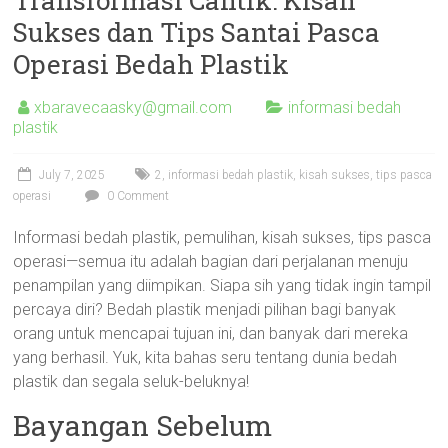
Transformasi Cantik: Kisah
Sukses dan Tips Santai Pasca
Operasi Bedah Plastik
xbaravecaasky@gmail.com
informasi bedah
plastik
July 7, 2025
2
,
informasi bedah plastik
,
kisah sukses
,
tips pasca
operasi
0 Comment
Informasi bedah plastik, pemulihan, kisah sukses, tips pasca
operasi—semua itu adalah bagian dari perjalanan menuju
penampilan yang diimpikan. Siapa sih yang tidak ingin tampil
percaya diri? Bedah plastik menjadi pilihan bagi banyak
orang untuk mencapai tujuan ini, dan banyak dari mereka
yang berhasil. Yuk, kita bahas seru tentang dunia bedah
plastik dan segala seluk-beluknya!
Bayangan Sebelum