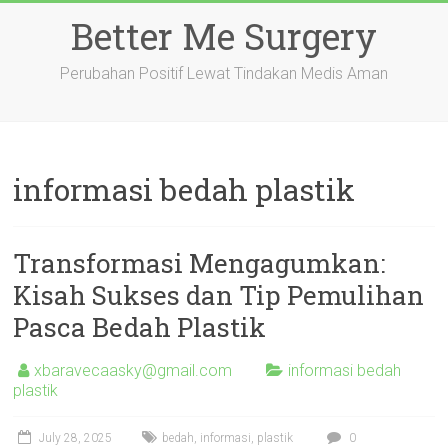
Skip
Better Me Surgery
to
content
Perubahan Positif Lewat Tindakan Medis Aman
informasi bedah plastik
Transformasi Mengagumkan:
Kisah Sukses dan Tip Pemulihan
Pasca Bedah Plastik
xbaravecaasky@gmail.com
informasi bedah
plastik
July 28, 2025
bedah
,
informasi
,
plastik
0