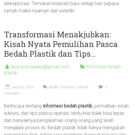
dieksplorasi. Temukan inspirasi baru setiap hari supaya
rumah makin nyaman dan estetik!
Transformasi Menakjubkan:
Kisah Nyata Pemulihan Pasca
Bedah Plastik dan Tips…
xbaravecaasky@gmail.com
informasi bedah
plastik
July 26, 2025
bedah
,
informasi
,
plastik
0
Comment
Berbicara tentang
informasi bedah plastik
, pemulihan, kisah
sukses, dan tips pasca operasi, tentu kita tidak bisa lepas
dari banyaknya pengalaman orang-orang yang telah
menjalani proses ini. Bedah plastik tidak hanya mengubah
penampilan fisik, tetapi juga memberi dampak besar pada