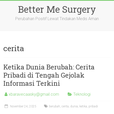
Skip
Better Me Surgery
to
content
Perubahan Positif Lewat Tindakan Medis Aman
cerita
Ketika Dunia Berubah: Cerita
Pribadi di Tengah Gejolak
Informasi Terkini
xbaravecaasky@gmail.com
Teknologi
November 24, 2025
berubah
,
cerita
,
dunia
,
ketika
,
pribadi