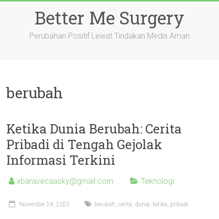
Skip
Better Me Surgery
to
content
Perubahan Positif Lewat Tindakan Medis Aman
berubah
Ketika Dunia Berubah: Cerita
Pribadi di Tengah Gejolak
Informasi Terkini
xbaravecaasky@gmail.com
Teknologi
November 24, 2025
berubah
,
cerita
,
dunia
,
ketika
,
pribadi