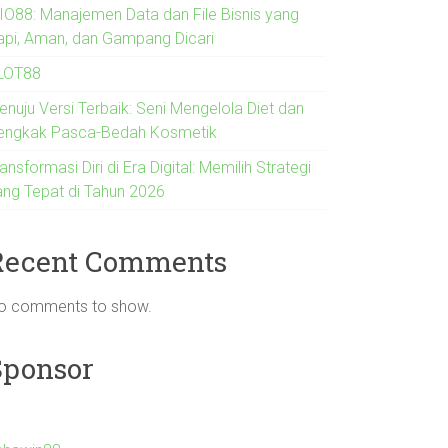
IO88: Manajemen Data dan File Bisnis yang
api, Aman, dan Gampang Dicari
LOT88
enuju Versi Terbaik: Seni Mengelola Diet dan
engkak Pasca-Bedah Kosmetik
ansformasi Diri di Era Digital: Memilih Strategi
ang Tepat di Tahun 2026
Recent Comments
o comments to show.
Sponsor