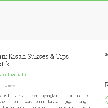
n
n: Kisah Sukses & Tips
S
tik
plastik pemulihan
0 Comment
stik
, banyak yang membayangkan transformasi fisik
S
 soal memperbaiki penampilan, tetapi juga tentang
K
 dari berbagai individu yang telah melakukan tindakan