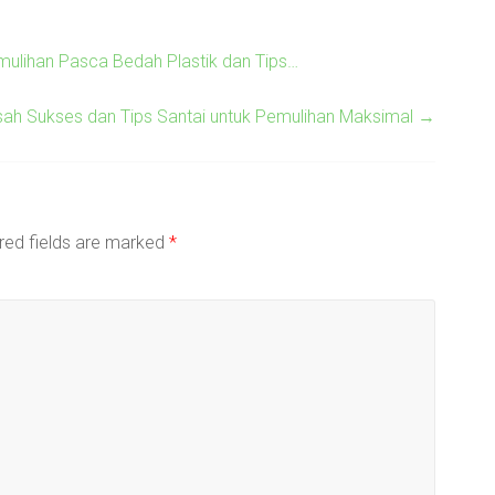
ulihan Pasca Bedah Plastik dan Tips…
isah Sukses dan Tips Santai untuk Pemulihan Maksimal
→
red fields are marked
*