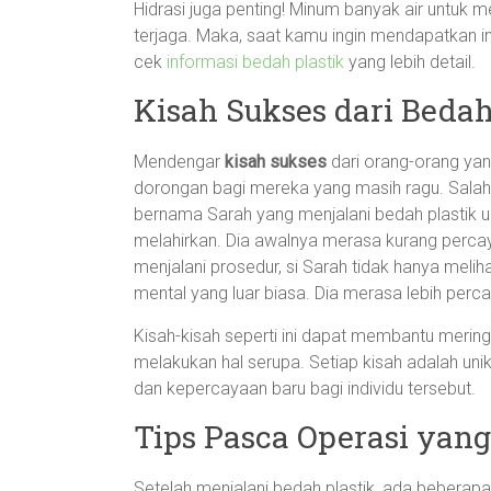
Hidrasi juga penting! Minum banyak air untuk
terjaga. Maka, saat kamu ingin mendapatkan i
cek
informasi bedah plastik
yang lebih detail.
Kisah Sukses dari Bedah
Mendengar
kisah sukses
dari orang-orang yan
dorongan bagi mereka yang masih ragu. Salah s
bernama Sarah yang menjalani bedah plastik 
melahirkan. Dia awalnya merasa kurang percay
menjalani prosedur, si Sarah tidak hanya melih
mental yang luar biasa. Dia merasa lebih percay
Kisah-kisah seperti ini dapat membantu merin
melakukan hal serupa. Setiap kisah adalah uni
dan kepercayaan baru bagi individu tersebut.
Tips Pasca Operasi yang
Setelah menjalani bedah plastik, ada beberap