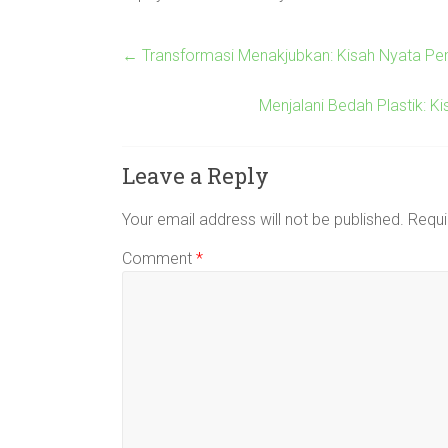
←
Transformasi Menakjubkan: Kisah Nyata Pem
Menjalani Bedah Plastik: K
Leave a Reply
Your email address will not be published.
Requi
Comment
*