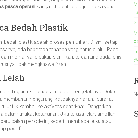
M
ps pasca operasi
sangatlah penting bagi mereka yang
R
S
a Bedah Plastik
M
B
i bedah plastik adalah proses pemulihan. Di sini, setiap
iasanya, ada beberapa tahapan yang harus dilalui. Pada
Tr
an memar yang cukup signifikan, tergantung pada jenis
y
harusnya tidak mengkhawatirkan.
 Lelah
n penting untuk mengetahui cara mengelolanya. Dokter
N
sa membantu mengurangi ketidaknyamanan. Istirahat
u untuk kembali ke aktivitas sehari-hari. Dengarkan
dalam tingkat ketahanan. Jika terasa lelah, ambillah
s baru dalam periode ini, seperti membaca buku atau
ap positif.