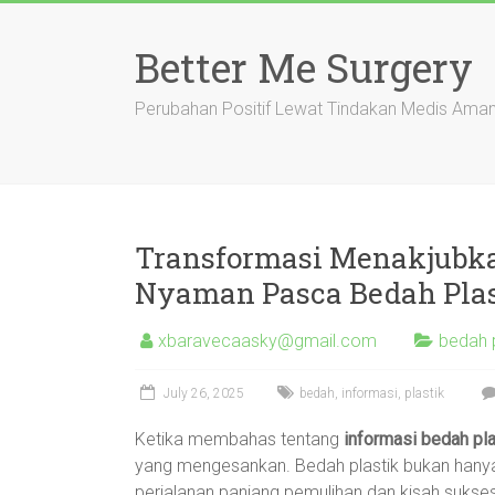
Skip
to
Better Me Surgery
content
Perubahan Positif Lewat Tindakan Medis Ama
Transformasi Menakjubka
Nyaman Pasca Bedah Plas
xbaravecaasky@gmail.com
bedah 
July 26, 2025
bedah
,
informasi
,
plastik
Ketika membahas tentang
informasi bedah pla
yang mengesankan. Bedah plastik bukan hanya
perjalanan panjang pemulihan dan kisah sukses