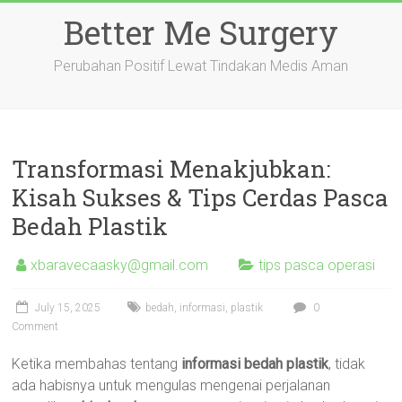
Skip
Better Me Surgery
to
content
Perubahan Positif Lewat Tindakan Medis Aman
Transformasi Menakjubkan:
Kisah Sukses & Tips Cerdas Pasca
Bedah Plastik
xbaravecaasky@gmail.com
tips pasca operasi
July 15, 2025
bedah
,
informasi
,
plastik
0
Comment
Ketika membahas tentang
informasi bedah plastik
, tidak
ada habisnya untuk mengulas mengenai perjalanan