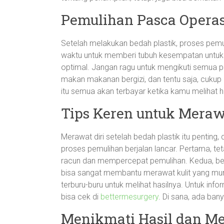
Pemulihan Pasca Operasi
Setelah melakukan bedah plastik, proses pemul
waktu untuk memberi tubuh kesempatan untuk se
optimal. Jangan ragu untuk mengikuti semua pe
makan makanan bergizi, dan tentu saja, cukup b
itu semua akan terbayar ketika kamu melihat h
Tips Keren untuk Merawa
Merawat diri setelah bedah plastik itu penting
proses pemulihan berjalan lancar. Pertama, t
racun dan mempercepat pemulihan. Kedua, ber
bisa sangat membantu merawat kulit yang mungk
terburu-buru untuk melihat hasilnya. Untuk inf
bisa cek di
bettermesurgery
. Di sana, ada ban
Menikmati Hasil dan Me