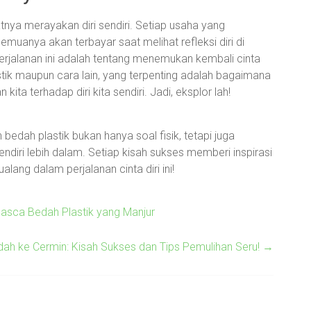
tnya merayakan diri sendiri. Setiap usaha yang
emuanya akan terbayar saat melihat refleksi diri di
rjalanan ini adalah tentang menemukan kembali cinta
lastik maupun cara lain, yang terpenting adalah bagaimana
kita terhadap diri kita sendiri. Jadi, eksplor lah!
bedah plastik bukan hanya soal fisik, tetapi juga
endiri lebih dalam. Setiap kisah sukses memberi inspirasi
ang dalam perjalanan cinta diri ini!
 Pasca Bedah Plastik yang Manjur
dah ke Cermin: Kisah Sukses dan Tips Pemulihan Seru!
→