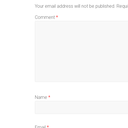
Your email address will not be published.
Requi
Comment
*
Name
*
Email
*