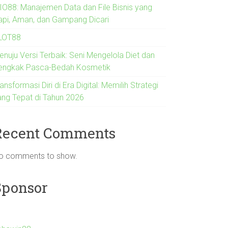
IO88: Manajemen Data dan File Bisnis yang
api, Aman, dan Gampang Dicari
LOT88
enuju Versi Terbaik: Seni Mengelola Diet dan
engkak Pasca-Bedah Kosmetik
ansformasi Diri di Era Digital: Memilih Strategi
ang Tepat di Tahun 2026
Recent Comments
o comments to show.
Sponsor