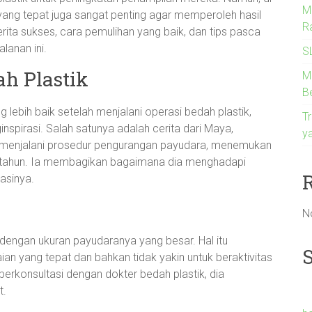
M
 yang tepat juga sangat penting agar memperoleh hasil
R
rita sukses, cara pemulihan yang baik, dan tips pasca
lanan ini.
S
h Plastik
M
B
g lebih baik setelah menjalani operasi bedah plastik,
Tr
nspirasi. Salah satunya adalah cerita dari Maya,
y
h menjalani prosedur pengurangan payudara, menemukan
n-tahun. Ia membagikan bagaimana dia menghadapi
asinya.
N
engan ukuran payudaranya yang besar. Hal itu
 yang tepat dan bahkan tidak yakin untuk beraktivitas
erkonsultasi dengan dokter bedah plastik, dia
t.