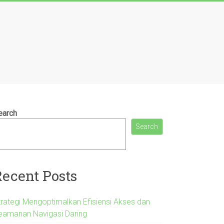
earch
Search
Recent Posts
trategi Mengoptimalkan Efisiensi Akses dan
eamanan Navigasi Daring