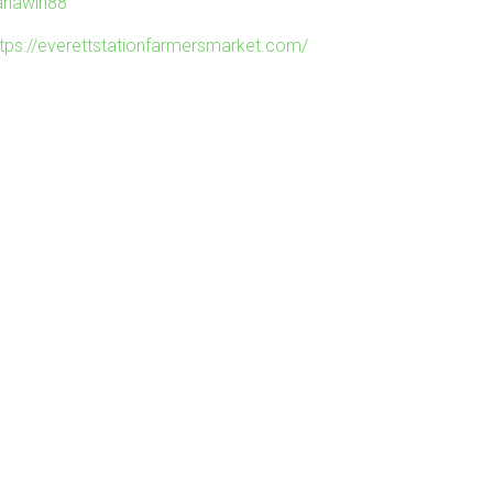
ahawin88
ttps://everettstationfarmersmarket.com/