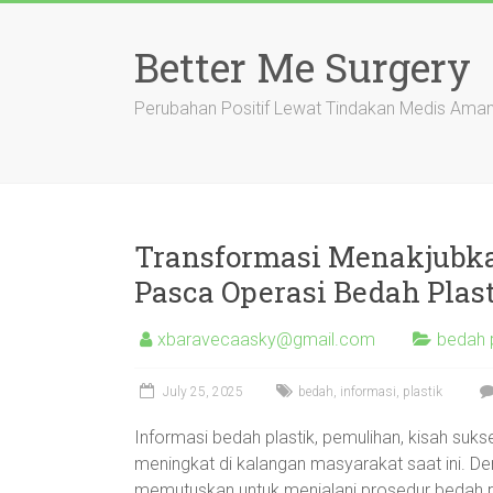
Skip
to
Better Me Surgery
content
Perubahan Positif Lewat Tindakan Medis Ama
Transformasi Menakjubka
Pasca Operasi Bedah Plas
xbaravecaasky@gmail.com
bedah 
July 25, 2025
bedah
,
informasi
,
plastik
Informasi bedah plastik, pemulihan, kisah suks
meningkat di kalangan masyarakat saat ini. D
memutuskan untuk menjalani prosedur bedah p