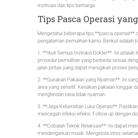
motivasi dan tips berharga.
Tips Pasca Operasi yang
Mengetahui beberapa tips **pasca operasi** 
pengalaman pemulihan kamu. Berikut adalah b
1. **Ikuti Semua Instruksi Dokter**: Ini adalah
prosedur pemulihan yang berbeda sesuai deng
jalan pintas yang dapat merugikan proses p
2. **Gunakan Pakaian yang Nyaman**: Ini sang
area yang sensitif. Kenakan pakaian longga
menghindari rasa tidak nyaman.
3. **Jaga Kebersihan Luka Operasi**: Pastikan
mencegah infeksi infeksi. Follow up dengan do
4. **Cobalah Teknik Relaksasi**: Ini dapat me
mendengarkan musik. Mengelola stres selama