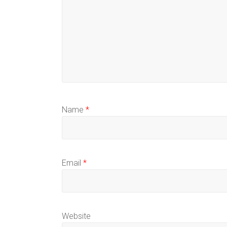
Name
*
Email
*
Website