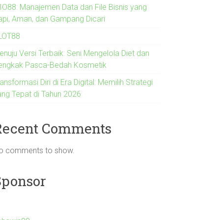
IO88: Manajemen Data dan File Bisnis yang
api, Aman, dan Gampang Dicari
LOT88
enuju Versi Terbaik: Seni Mengelola Diet dan
engkak Pasca-Bedah Kosmetik
ansformasi Diri di Era Digital: Memilih Strategi
ang Tepat di Tahun 2026
Recent Comments
o comments to show.
Sponsor