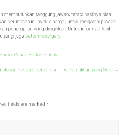
an membutuhkan tanggung jawab, tetapi hasilnya bisa
 perubahan ini layak dihargai, untuk menjalani proses
an penampilan yang diinginkan. Untuk informasi lebih
unjungi juga
bettermesurgery
.
Santai Pasca Bedah Plastik
rjalanan Pasca Operasi dan Tips Pemulihan yang Seru
→
red fields are marked
*