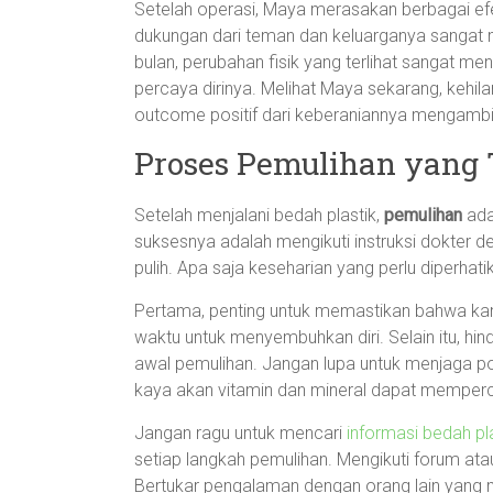
Setelah operasi, Maya merasakan berbagai efe
dukungan dari teman dan keluarganya sangat
bulan, perubahan fisik yang terlihat sangat me
percaya dirinya. Melihat Maya sekarang, kehi
outcome positif dari keberaniannya mengambil 
Proses Pemulihan yang 
Setelah menjalani bedah plastik,
pemulihan
ada
suksesnya adalah mengikuti instruksi dokter
pulih. Apa saja keseharian yang perlu diperhati
Pertama, penting untuk memastikan bahwa ka
waktu untuk menyembuhkan diri. Selain itu, hinda
awal pemulihan. Jangan lupa untuk menjaga 
kaya akan vitamin dan mineral dapat memper
Jangan ragu untuk mencari
informasi bedah pl
setiap langkah pemulihan. Mengikuti forum at
Bertukar pengalaman dengan orang lain yang 