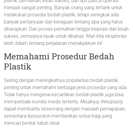
plastik, pemulihan, kisah sukses, dan tips pasca operasi
menjadi sangat penting. Banyak orang yang tertarik untuk
melakukan prosedur bedah plastik, tetapi seringkali ada
banyak pertanyaan dan keraguan tentang apa yang harus
diharapkan. Dari proses pemulihan hingga inspirasi dari kisah
sukses, semuanya layak untuk dibahas. Mari kita eksplorasi
lebih dalam tentang perjalanan menakjubkan ini!
Memahami Prosedur Bedah
Plastik
Seiring dengan meningkatnya popularitas bedah plastik,
penting untuk memahami berbagai jenis prosedur yang ada.
Tidak hanya mengenai kecantikan, bedah plastik juga bisa
memperbaiki kondisi medis tertentu. Misalnya, rhinoplasty
dapat membantu seseorang dengan masalah pernapasan,
sementara liposuction memberikan solusi bagi yang
mencari bentuk tubuh ideal.