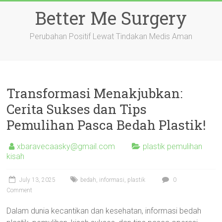
Skip
Better Me Surgery
to
content
Perubahan Positif Lewat Tindakan Medis Aman
Transformasi Menakjubkan:
Cerita Sukses dan Tips
Pemulihan Pasca Bedah Plastik!
xbaravecaasky@gmail.com
plastik pemulihan
kisah
July 13, 2025
bedah
,
informasi
,
plastik
0
Comment
Dalam dunia kecantikan dan kesehatan, informasi bedah