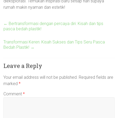
dieksplorasi. Temukan inspirasi baru setiap hari supaya
rumah makin nyaman dan estetik!
←
Bertransformasi dengan percaya diri: Kisah dan tips
pasca bedah plastik!
Transformasi Keren: Kisah Sukses dan Tips Seru Pasca
Bedah Plastik!
→
Leave a Reply
Your email address will not be published.
Required fields are
marked
*
Comment
*