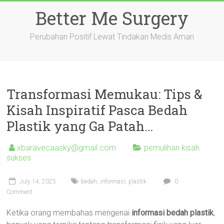
Skip
Better Me Surgery
to
content
Perubahan Positif Lewat Tindakan Medis Aman
Transformasi Memukau: Tips &
Kisah Inspiratif Pasca Bedah
Plastik yang Ga Patah…
xbaravecaasky@gmail.com
pemulihan kisah
sukses
July 14, 2025
bedah
,
informasi
,
plastik
0
Comment
Ketika orang membahas mengenai
informasi bedah plastik
,