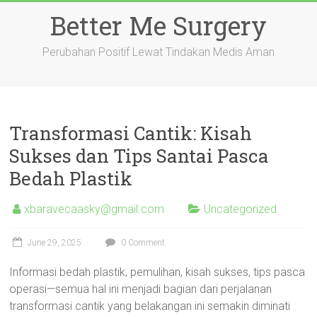
Skip
Better Me Surgery
to
content
Perubahan Positif Lewat Tindakan Medis Aman
Transformasi Cantik: Kisah
Sukses dan Tips Santai Pasca
Bedah Plastik
xbaravecaasky@gmail.com
Uncategorized
June 29, 2025
0 Comment
Informasi bedah plastik, pemulihan, kisah sukses, tips pasca
operasi—semua hal ini menjadi bagian dari perjalanan
transformasi cantik yang belakangan ini semakin diminati