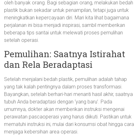
oleh banyak orang. Bagi sebagian orang, melakukan bedah
plastik bukan sekadar untuk penampilan, tetapi juga untuk
meningkatkan kepercayaan diri. Mari kita lihat bagaimana
perjalanan ini bisa menjadi inspirasi, sambil memberikan
beberapa tips santai untuk melewati proses pemulihan
setelah operasi.
Pemulihan: Saatnya Istirahat
dan Rela Beradaptasi
Setelah menjalani bedah plastik, pemulihan adalah tahap
yang tak kalah pentingnya dalam proses transformasi.
Bayangkan, setelah berhari-hari menanti hasil akhir, saatnya
tubuh Anda beradaptasi dengan ‘yang baru’. Pada
umumnya, dokter akan memberikan instruksi mengenai
perawatan pascaoperasi yang harus diikuti. Pastikan untuk
mematuhi instruksi ini, mulai dari konsumsi obat hingga cara
menjaga kebersihan area operasi.