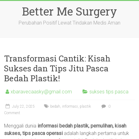
Skip
Better Me Surgery
to
content
Perubahan Positif Lewat Tindakan Medis Aman
Transformasi Cantik: Kisah
Sukses dan Tips Jitu Pasca
Bedah Plastik!
xbaravecaasky@gmail.com
sukses tips pasca
July 22, 2025
bedah
,
informasi
,
plastik
0
Comment
Menggali dunia
informasi bedah plastik, pemulihan, kisah
sukses, tips pasca operasi
adalah langkah pertama untuk