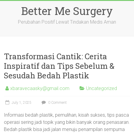
Skip
Better Me Surgery
to
content
Perubahan Positif Lewat Tindakan Medis Aman
Transformasi Cantik: Cerita
Inspiratif dan Tips Sebelum &
Sesudah Bedah Plastik
xbaravecaasky@gmail.com
Uncategorized
July 1, 2025
0 Comment
Informasi bedah plastik, pemulihan, kisah sukses, tips pasca
operasi sering jadi topik yang bikin banyak orang penasaran.
Bedah plastik bisa jadi jalan menuju penampilan sempurna