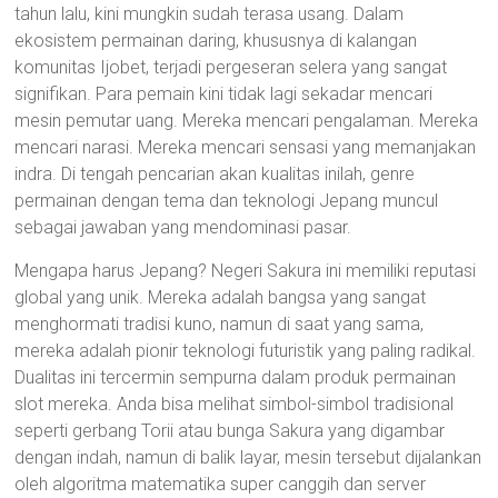
tahun lalu, kini mungkin sudah terasa usang. Dalam
ekosistem permainan daring, khususnya di kalangan
komunitas Ijobet, terjadi pergeseran selera yang sangat
signifikan. Para pemain kini tidak lagi sekadar mencari
mesin pemutar uang. Mereka mencari pengalaman. Mereka
mencari narasi. Mereka mencari sensasi yang memanjakan
indra. Di tengah pencarian akan kualitas inilah, genre
permainan dengan tema dan teknologi Jepang muncul
sebagai jawaban yang mendominasi pasar.
Mengapa harus Jepang? Negeri Sakura ini memiliki reputasi
global yang unik. Mereka adalah bangsa yang sangat
menghormati tradisi kuno, namun di saat yang sama,
mereka adalah pionir teknologi futuristik yang paling radikal.
Dualitas ini tercermin sempurna dalam produk permainan
slot mereka. Anda bisa melihat simbol-simbol tradisional
seperti gerbang Torii atau bunga Sakura yang digambar
dengan indah, namun di balik layar, mesin tersebut dijalankan
oleh algoritma matematika super canggih dan server