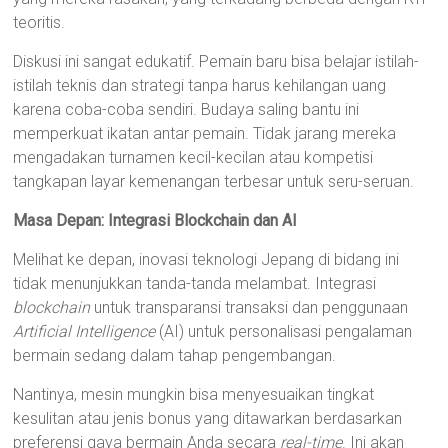
teoritis.
Diskusi ini sangat edukatif. Pemain baru bisa belajar istilah-
istilah teknis dan strategi tanpa harus kehilangan uang
karena coba-coba sendiri. Budaya saling bantu ini
memperkuat ikatan antar pemain. Tidak jarang mereka
mengadakan turnamen kecil-kecilan atau kompetisi
tangkapan layar kemenangan terbesar untuk seru-seruan.
Masa Depan: Integrasi Blockchain dan AI
Melihat ke depan, inovasi teknologi Jepang di bidang ini
tidak menunjukkan tanda-tanda melambat. Integrasi
blockchain
untuk transparansi transaksi dan penggunaan
Artificial Intelligence
(AI) untuk personalisasi pengalaman
bermain sedang dalam tahap pengembangan.
Nantinya, mesin mungkin bisa menyesuaikan tingkat
kesulitan atau jenis bonus yang ditawarkan berdasarkan
preferensi gaya bermain Anda secara
real-time
. Ini akan