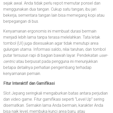
sejak awal. Anda tidak perlu repot memutar ponsel dan
menggunakan dua tangan. Cukup satu tangan, ibu jari
bekerja, sementara tangan lain bisa memegang kopi atau
berpegangan di bus.
Kenyamanan ergonomis ini membuat durasi bermain
menjadi lebih lama tanpa terasa melelahkan. Tata letak
tombol (UI) juga disesuaikan agar tidak menutupi area
gulungan utama. Informasi saldo, nilai taruhan, dan tombol
putar tersusun rapi di bagian bawah layar. Pendekatan
user-
centric
atau berpusat pada pengguna ini menunjukkan
betapa detailnya perhatian pengembang terhadap
kenyamanan pemain.
Fitur Interaktif dan Gamifikasi
Slot Jepang seringkali mengaburkan batas antara perjudian
dan video game. Fitur gamifikasi seperti “Level Up” sering
disematkan. Semakin lama Anda bermain, karakter Anda
bisa naik level, membuka kunci area baru, atau