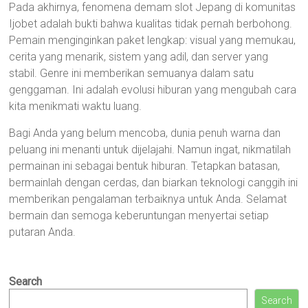
Pada akhirnya, fenomena demam slot Jepang di komunitas
Ijobet adalah bukti bahwa kualitas tidak pernah berbohong.
Pemain menginginkan paket lengkap: visual yang memukau,
cerita yang menarik, sistem yang adil, dan server yang
stabil. Genre ini memberikan semuanya dalam satu
genggaman. Ini adalah evolusi hiburan yang mengubah cara
kita menikmati waktu luang.
Bagi Anda yang belum mencoba, dunia penuh warna dan
peluang ini menanti untuk dijelajahi. Namun ingat, nikmatilah
permainan ini sebagai bentuk hiburan. Tetapkan batasan,
bermainlah dengan cerdas, dan biarkan teknologi canggih ini
memberikan pengalaman terbaiknya untuk Anda. Selamat
bermain dan semoga keberuntungan menyertai setiap
putaran Anda.
Search
Search