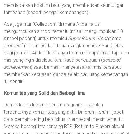
mendapatkan kostum baru yang memberikan keuntungan
tambahan (seperti pengali kemenangan).
Ada juga fitur “Collection”, di mana Anda harus
mengumpulkan simbol tertentu (misal: mengumpulkan 10
simbol pedang) untuk memicu
Super Bonus
. Mekanisme
progresif ini memberikan tujuan jangka pendek yang jelas
bagi pemain. Anda tidak hanya bermain tanpa arah, tapi ada
misi yang ingin diselesaikan. Rasa pencapaian (
sense of
achievement
) saat berhasil menyelesaikan misi tersebut
memberikan kepuasan ganda selain dari uang kemenangan
itu sendiri.
Komunitas yang Solid dan Berbagi Ilmu
Dampak positif dari popularitas genre ini adalah
terbentuknya komunitas yang aktif. Di forum-forum Ijobet,
para pemain sering berdiskusi membedah mesin tertentu.
Mereka berbagi info tentang RTP (Return to Player) aktual
yang mereka rasakan, yang terkadang berbeda dengan RTP