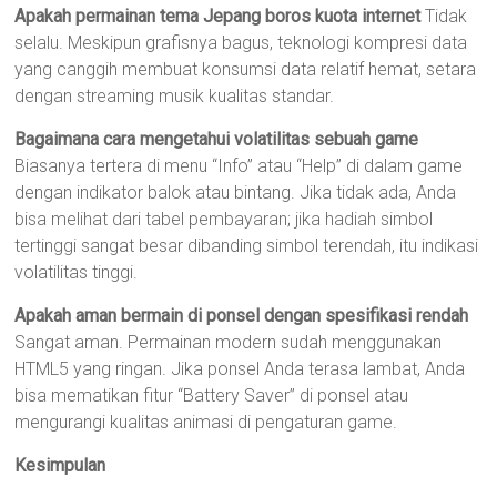
Apakah permainan tema Jepang boros kuota internet
Tidak
selalu. Meskipun grafisnya bagus, teknologi kompresi data
yang canggih membuat konsumsi data relatif hemat, setara
dengan streaming musik kualitas standar.
Bagaimana cara mengetahui volatilitas sebuah game
Biasanya tertera di menu “Info” atau “Help” di dalam game
dengan indikator balok atau bintang. Jika tidak ada, Anda
bisa melihat dari tabel pembayaran; jika hadiah simbol
tertinggi sangat besar dibanding simbol terendah, itu indikasi
volatilitas tinggi.
Apakah aman bermain di ponsel dengan spesifikasi rendah
Sangat aman. Permainan modern sudah menggunakan
HTML5 yang ringan. Jika ponsel Anda terasa lambat, Anda
bisa mematikan fitur “Battery Saver” di ponsel atau
mengurangi kualitas animasi di pengaturan game.
Kesimpulan