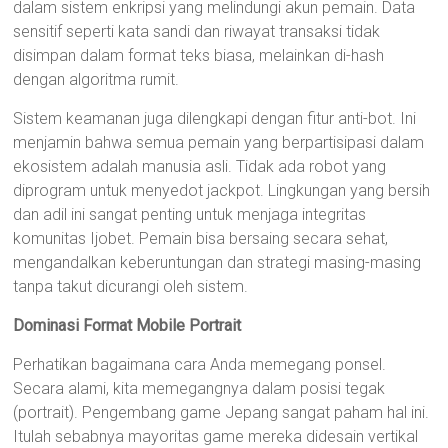
dalam sistem enkripsi yang melindungi akun pemain. Data
sensitif seperti kata sandi dan riwayat transaksi tidak
disimpan dalam format teks biasa, melainkan di-hash
dengan algoritma rumit.
Sistem keamanan juga dilengkapi dengan fitur anti-bot. Ini
menjamin bahwa semua pemain yang berpartisipasi dalam
ekosistem adalah manusia asli. Tidak ada robot yang
diprogram untuk menyedot jackpot. Lingkungan yang bersih
dan adil ini sangat penting untuk menjaga integritas
komunitas Ijobet. Pemain bisa bersaing secara sehat,
mengandalkan keberuntungan dan strategi masing-masing
tanpa takut dicurangi oleh sistem.
Dominasi Format Mobile Portrait
Perhatikan bagaimana cara Anda memegang ponsel.
Secara alami, kita memegangnya dalam posisi tegak
(portrait). Pengembang game Jepang sangat paham hal ini.
Itulah sebabnya mayoritas game mereka didesain vertikal