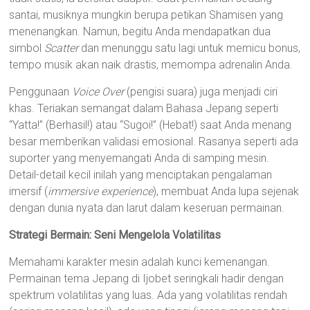
santai, musiknya mungkin berupa petikan Shamisen yang
menenangkan. Namun, begitu Anda mendapatkan dua
simbol
Scatter
dan menunggu satu lagi untuk memicu bonus,
tempo musik akan naik drastis, memompa adrenalin Anda.
Penggunaan
Voice Over
(pengisi suara) juga menjadi ciri
khas. Teriakan semangat dalam Bahasa Jepang seperti
“Yatta!” (Berhasil!) atau “Sugoi!” (Hebat!) saat Anda menang
besar memberikan validasi emosional. Rasanya seperti ada
suporter yang menyemangati Anda di samping mesin.
Detail-detail kecil inilah yang menciptakan pengalaman
imersif (
immersive experience
), membuat Anda lupa sejenak
dengan dunia nyata dan larut dalam keseruan permainan.
Strategi Bermain: Seni Mengelola Volatilitas
Memahami karakter mesin adalah kunci kemenangan.
Permainan tema Jepang di Ijobet seringkali hadir dengan
spektrum volatilitas yang luas. Ada yang volatilitas rendah