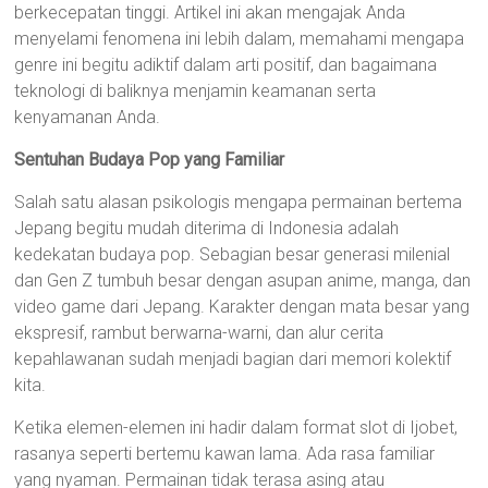
berkecepatan tinggi. Artikel ini akan mengajak Anda
menyelami fenomena ini lebih dalam, memahami mengapa
genre ini begitu adiktif dalam arti positif, dan bagaimana
teknologi di baliknya menjamin keamanan serta
kenyamanan Anda.
Sentuhan Budaya Pop yang Familiar
Salah satu alasan psikologis mengapa permainan bertema
Jepang begitu mudah diterima di Indonesia adalah
kedekatan budaya pop. Sebagian besar generasi milenial
dan Gen Z tumbuh besar dengan asupan anime, manga, dan
video game dari Jepang. Karakter dengan mata besar yang
ekspresif, rambut berwarna-warni, dan alur cerita
kepahlawanan sudah menjadi bagian dari memori kolektif
kita.
Ketika elemen-elemen ini hadir dalam format slot di Ijobet,
rasanya seperti bertemu kawan lama. Ada rasa familiar
yang nyaman. Permainan tidak terasa asing atau