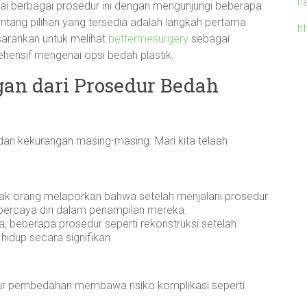
h
i berbagai prosedur ini dengan mengunjungi beberapa
entang pilihan yang tersedia adalah langkah pertama
h
sarankan untuk melihat
bettermesurgery
sebagai
hensif mengenai opsi bedah plastik.
an dari Prosedur Bedah
dan kekurangan masing-masing. Mari kita telaah
k orang melaporkan bahwa setelah menjalani prosedur
 percaya diri dalam penampilan mereka.
a, beberapa prosedur seperti rekonstruksi setelah
hidup secara signifikan.
ur pembedahan membawa risiko komplikasi seperti