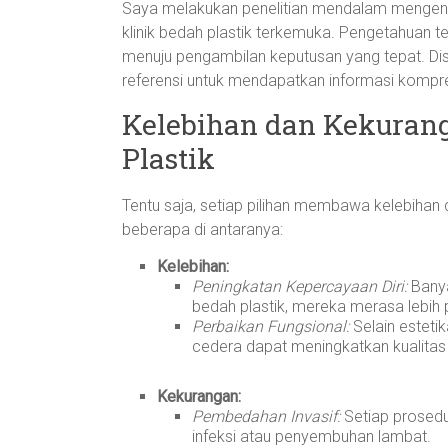
Saya melakukan penelitian mendalam mengena
klinik bedah plastik terkemuka. Pengetahuan t
menuju pengambilan keputusan yang tepat. Di
referensi untuk mendapatkan informasi kompre
Kelebihan dan Kekurang
Plastik
Tentu saja, setiap pilihan membawa kelebihan 
beberapa di antaranya:
Kelebihan:
Peningkatan Kepercayaan Diri:
Banya
bedah plastik, mereka merasa lebih
Perbaikan Fungsional:
Selain estetik
cedera dapat meningkatkan kualitas 
Kekurangan:
Pembedahan Invasif:
Setiap prosed
infeksi atau penyembuhan lambat.