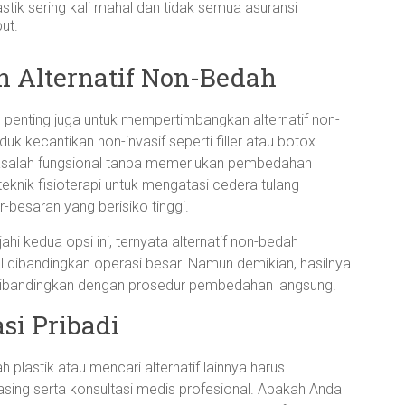
tik sering kali mahal dan tidak semua asuransi
ut.
Alternatif Non-Bedah
penting juga untuk mempertimbangkan alternatif non-
uk kecantikan non-invasif seperti filler atau botox.
k masalah fungsional tanpa memerlukan pembedahan
eknik fisioterapi untuk mengatasi cedera tulang
besaran yang berisiko tinggi.
 kedua opsi ini, ternyata alternatif non-bedah
 dibandingkan operasi besar. Namun demikian, hasilnya
a dibandingkan dengan prosedur pembedahan langsung.
i Pribadi
 plastik atau mencari alternatif lainnya harus
sing serta konsultasi medis profesional. Apakah Anda