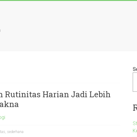
n
S
Rutinitas Harian Jadi Lebih
akna
ogi
S
K
itas
,
sederhana