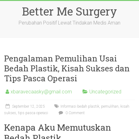
Skip
Better Me Surgery
to
content
Perubahan Positif Lewat Tindakan Medis Aman
Pengalaman Pemulihan Usai
Bedah Plastik, Kisah Sukses dan
Tips Pasca Operasi
xbaravecaasky@gmail.com
Uncategorized
September 12, 2025
Informasi bedah plastik, pemulihan, kisah
sukses, tips pasca operasi
0 Comment
Kenapa Aku Memutuskan
Bedah Plastik