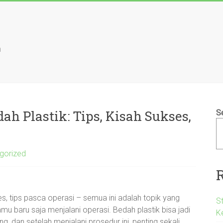
n
h Plastik: Tips, Kisah Sukses,
S
gorized
es, tips pasca operasi – semua ini adalah topik yang
S
mu baru saja menjalani operasi. Bedah plastik bisa jadi
K
, dan setelah menjalani prosedur ini, penting sekali