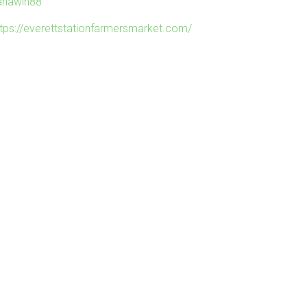
ahawin88
ttps://everettstationfarmersmarket.com/