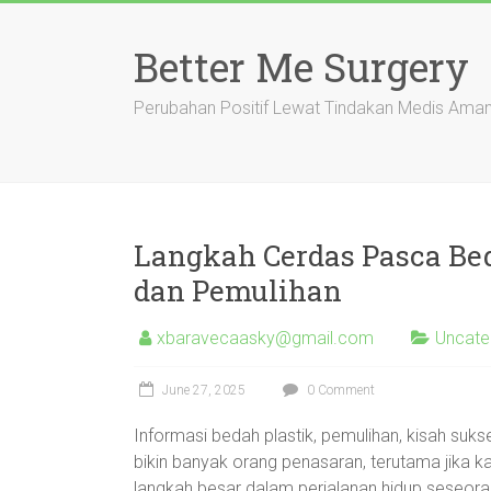
Skip
to
Better Me Surgery
content
Perubahan Positif Lewat Tindakan Medis Ama
Langkah Cerdas Pasca Beda
dan Pemulihan
xbaravecaasky@gmail.com
Uncate
June 27, 2025
0 Comment
Informasi bedah plastik, pemulihan, kisah suks
bikin banyak orang penasaran, terutama jika ka
langkah besar dalam perjalanan hidup seseorang