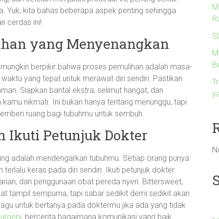
M
ya. Yuk, kita bahas beberapa aspek penting sehingga
R
 cerdas ini!
S
lihan yang Menyenangkan
M
B
g mungkin berpikir bahwa proses pemulihan adalah masa-
aktu yang tepat untuk merawat diri sendiri. Pastikan
Tr
an. Siapkan bantal ekstra, selimut hangat, dan
y
 kamu nikmati. Ini bukan hanya tentang menunggu, tapi
memberi ruang bagi tubuhmu untuk sembuh.
Ikuti Petunjuk Dokter
N
nting adalah mendengarkan tubuhmu. Setiap orang punya
erlalu keras pada diri sendiri. Ikuti petunjuk dokter
arian, dan penggunaan obat pereda nyeri. Bittersweet,
t tampil sempurna, tapi sabar sedikit demi sedikit akan
 ragu untuk bertanya pada doktermu jika ada yang tidak
urgery
, bercerita bagaimana komunikasi yang baik