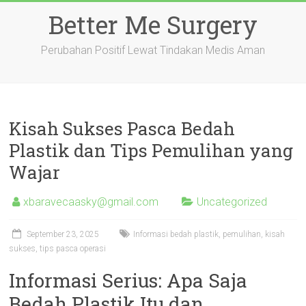
Skip
Better Me Surgery
to
content
Perubahan Positif Lewat Tindakan Medis Aman
Kisah Sukses Pasca Bedah
Plastik dan Tips Pemulihan yang
Wajar
xbaravecaasky@gmail.com
Uncategorized
September 23, 2025
Informasi bedah plastik, pemulihan, kisah
sukses, tips pasca operasi
Informasi Serius: Apa Saja
Bedah Plastik Itu dan