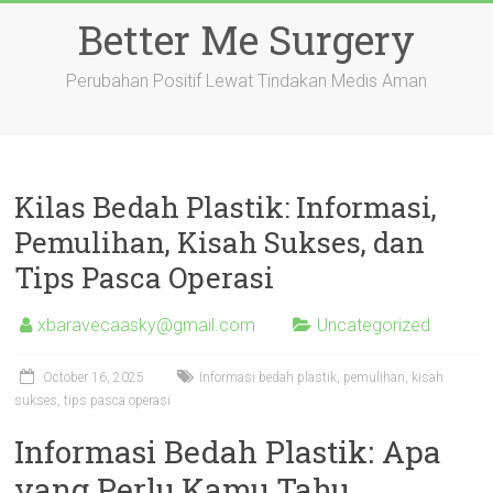
Skip
Better Me Surgery
to
content
Perubahan Positif Lewat Tindakan Medis Aman
Kilas Bedah Plastik: Informasi,
Pemulihan, Kisah Sukses, dan
Tips Pasca Operasi
xbaravecaasky@gmail.com
Uncategorized
October 16, 2025
Informasi bedah plastik, pemulihan, kisah
sukses, tips pasca operasi
Informasi Bedah Plastik: Apa
yang Perlu Kamu Tahu