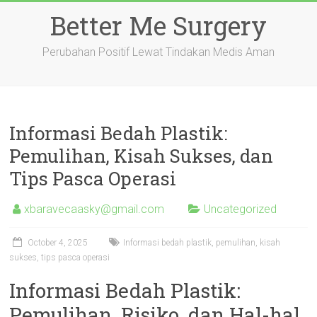
Skip
Better Me Surgery
to
content
Perubahan Positif Lewat Tindakan Medis Aman
Informasi Bedah Plastik:
Pemulihan, Kisah Sukses, dan
Tips Pasca Operasi
xbaravecaasky@gmail.com
Uncategorized
October 4, 2025
Informasi bedah plastik, pemulihan, kisah
sukses, tips pasca operasi
Informasi Bedah Plastik:
Pemulihan, Risiko, dan Hal-hal