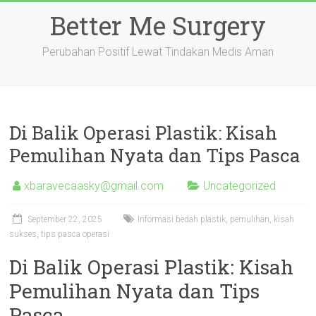
Skip
Better Me Surgery
to
content
Perubahan Positif Lewat Tindakan Medis Aman
Di Balik Operasi Plastik: Kisah
Pemulihan Nyata dan Tips Pasca
xbaravecaasky@gmail.com
Uncategorized
September 22, 2025
Informasi bedah plastik, pemulihan, kisah
sukses, tips pasca operasi
Di Balik Operasi Plastik: Kisah
Pemulihan Nyata dan Tips
Pasca