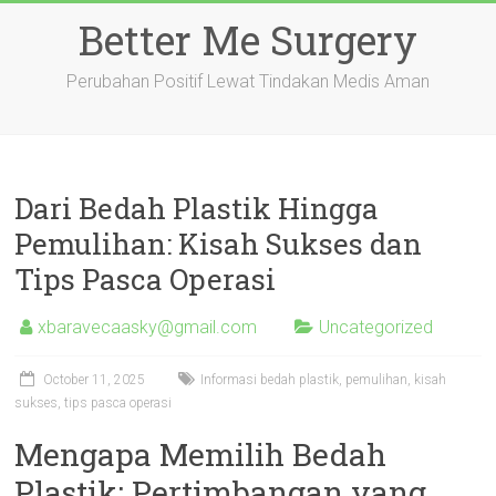
Skip
Better Me Surgery
to
content
Perubahan Positif Lewat Tindakan Medis Aman
Dari Bedah Plastik Hingga
Pemulihan: Kisah Sukses dan
Tips Pasca Operasi
xbaravecaasky@gmail.com
Uncategorized
October 11, 2025
Informasi bedah plastik, pemulihan, kisah
sukses, tips pasca operasi
Mengapa Memilih Bedah
Plastik: Pertimbangan yang